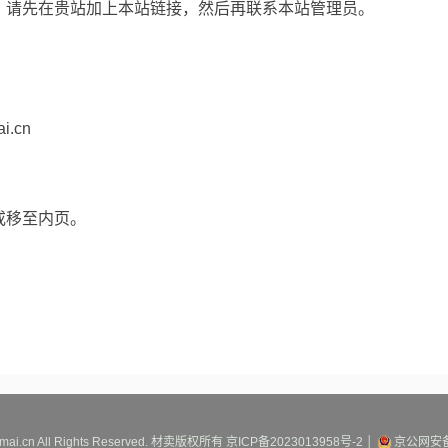
，请先在贵站加上本站链接，然后再联系本站管理员。
.cn
。
或移至内页。
mai.cn All Rights Reserved.
材卖
版权所有
京ICP备2023013958号-2
│
京公网安备1