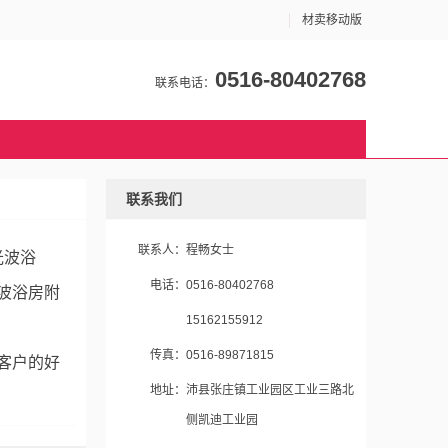
材卖移动版
0516-80402768
联系电话：
联系我们
联系人：
程畅女士
光波浴
电话：
0516-80402768
波浴房附
15162155912
传真：
0516-89871815
客户的好
地址：
沛县张庄镇工业园区工业三路北
侧凯迪工业园