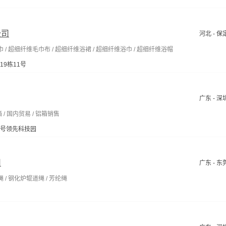
公司
河北 - 保
巾 / 超细纤维毛巾布 / 超细纤维浴裙 / 超细纤维浴巾 / 超细纤维浴帽
9栋11号
广东 - 深
箱 / 国内贸易 / 铝箱销售
2号领先科技园
司
广东 - 东
 / 钢化炉辊道绳 / 芳纶绳