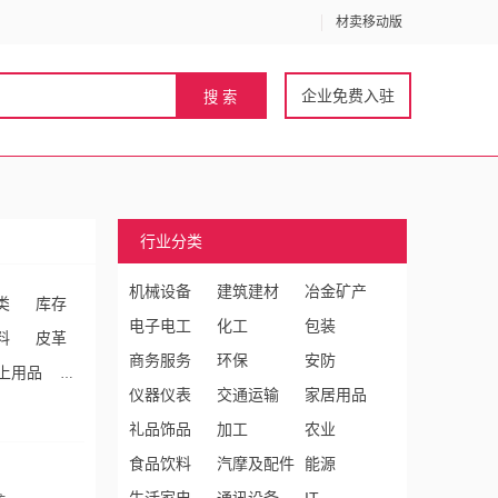
材卖移动版
企业免费入驻
行业分类
机械设备
建筑建材
冶金矿产
类
库存
电子电工
化工
包装
料
皮革
商务服务
环保
安防
上用品
仪器仪表
交通运输
家居用品
礼品饰品
加工
农业
食品饮料
汽摩及配件
能源