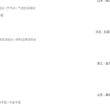
山东 - 潍
股纱 / 竹节纱 / 气流纺涤棉纱
6号
河北 - 石
气流纺涤纶纱 / 得利达牌涤纶纱
浙江 - 金
山东 - 潍
焊手套 / 半皮手套