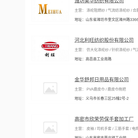
潍坊美华纺织有限公司
主营： 涤纶阻燃纱 / 气流纺涤纶纱 / 合
地址：山东省潍坊市奎文区潍州路336
河北利旺纺织股份有限公司
主营： 仿大化涤纶纱 / 针织涤纶纱 / 
地址：高邑县工业南路
金华舒邦日用品有限公司
主营： PVA鹿皮巾 / 鹿皮巾拖把
地址：义乌市长春三区25幢2号-2
高密市欣荣劳保手套加工厂
主营： 皮袖 / 司机手套 / 三筋手套 / 电