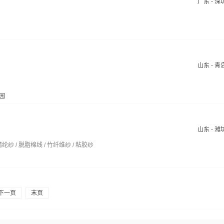
广东 - 深
山东 - 青
园
山东 - 潍
腈纶纱 / 脱脂棉线 / 竹纤维纱 / 粘胶纱
下一页
末页