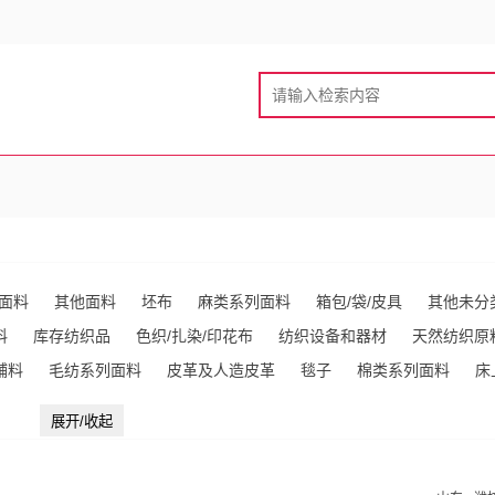
面料
其他面料
坯布
麻类系列面料
箱包/袋/皮具
其他未分
料
库存纺织品
色织/扎染/印花布
纺织设备和器材
天然纺织原
辅料
毛纺系列面料
皮革及人造皮革
毯子
棉类系列面料
床
展开/收起