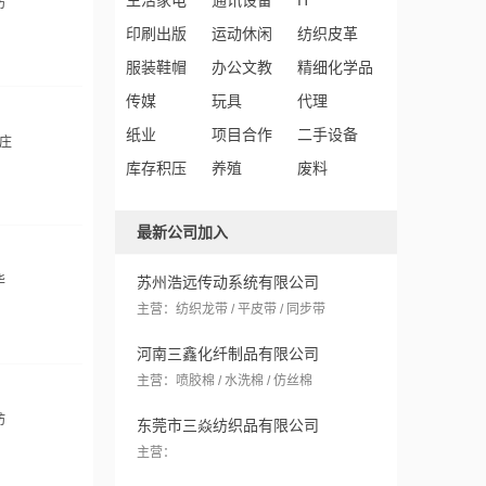
生活家电
通讯设备
IT
坊
印刷出版
运动休闲
纺织皮革
服装鞋帽
办公文教
精细化学品
传媒
玩具
代理
纸业
项目合作
二手设备
家庄
库存积压
养殖
废料
最新公司加入
华
苏州浩远传动系统有限公司
主营：纺织龙带 / 平皮带 / 同步带
河南三鑫化纤制品有限公司
主营：喷胶棉 / 水洗棉 / 仿丝棉
坊
东莞市三焱纺织品有限公司
主营：