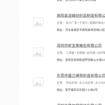
地址：山东高密市夏庄镇工业园
高阳县凌峰纺织品制造有限
主营： 毛巾厂家 / 干发巾 / 超细纤维毛
地址：河北省保定市高阳县商贸城10区1
深圳市昕宝莱箱包有限公司
主营： 工具箱 / 手提箱 / 航空箱 / 拉杆
地址：宝安区松岗街道罗田象山大道2
东莞市盛兰绳带织造有限公
主营： 芳纶织带 / 大力马织带 / 大力马绳
地址：常平镇苏坑乐园十七街8号