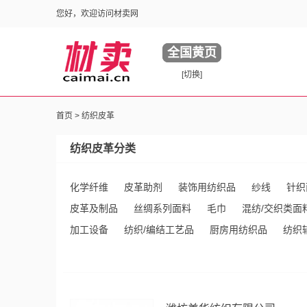
您好，欢迎访问材卖网
全国黄页
[切换]
首页
>
纺织皮革
纺织皮革分类
化学纤维
皮革助剂
装饰用纺织品
纱线
针织
皮革及制品
丝绸系列面料
毛巾
混纺/交织类面
加工设备
纺织/编结工艺品
厨房用纺织品
纺织
生皮/毛皮
非织造及工业用布
化纤面料/里料