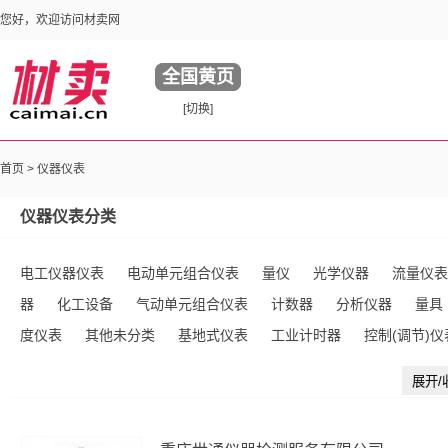
您好，欢迎访问材卖网
全国黄页
[切换]
首页
>
仪器仪表
仪器仪表分类
电工仪器仪表
电动单元组合仪表
量仪
光学仪器
流量仪表
器
化工设备
气动单元组合仪表
计数器
分析仪器
量具
度仪表
其他未分类
基地式仪表
工业计时器
控制(调节)仪
装置
仪器仪表配附件
商业专用设备
仪用电源
计量标准器
展开/