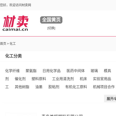
您好，欢迎访问材卖网
全国黄页
[切换]
首页
>
化工
化工分类
化学纤维
聚氨脂
日用化学品
医药中间体
玻璃
模具
剂
催化剂
塑料原料
工业用清洗剂
机床
实验室用品
工
其他树脂
油墨
胶粘剂
有机化工原料
机械项目合作
油燃料
其他聚合物
橡胶制品
颜料
无机化工原料
行业
展开/
塑料制品