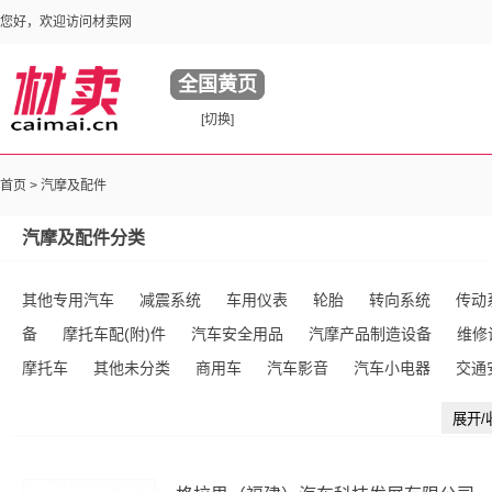
您好，欢迎访问材卖网
全国黄页
[切换]
首页
>
汽摩及配件
汽摩及配件分类
其他专用汽车
减震系统
车用仪表
轮胎
转向系统
传动
备
摩托车配(附)件
汽车安全用品
汽摩产品制造设备
维修
摩托车
其他未分类
商用车
汽车影音
汽车小电器
交通
用车
发动系统
冷却系统
加油站设备
汽车通讯
展开/