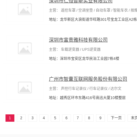
深圳市仁恒智能实业有限公司
主营： 遥控车罩 / 空调坐垫 / 自动车罩 / 智能车衣 / 按
地址：龙华新区大浪街道华旺路301号宝龙工业区A2栋
深圳市富贵雅科技有限公司
主营： 车载逆变器 / UPS逆变器
地址：深圳市宝安区龙华民治工业园7栋4楼
广州市智囊互联网服务股份有限公司
主营： 声控行车记录仪 / 行车记录仪 / 达尔文
地址：越秀区环市东路416号高迅大厦10楼整层
1
2
3
4
5
6
7
8
9
下一页
末