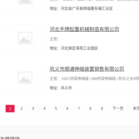
地址：河北省广宗县邢临路东铺工业区
河北手牌起重机械制造有限公司
主营：
地址：河北保定清苑工业园区
巩义市顺通伸缩装置销售有限公司
主营： HDC桥梁伸缩缝 / MB桥梁伸缩缝 / 防水之水材
地址：巩义市
1
2
3
4
5
6
7
8
9
下一页
末